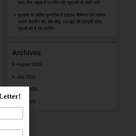
मारा, फिर स्कूल में फायरिंग की, खुद को भी गोली मारी
पुलवामा के ओवैस बुल्गारिया में MMA चैम्पियन बने:परिवार
चलाने कैट​रिंग की, सेब तोड़े; अब खुद की एकेडमी खोल
युवाओं को दे रहे ट्रेनिंग
Archives
August 2026
July 2026
June 2026
Letter!
May 2026