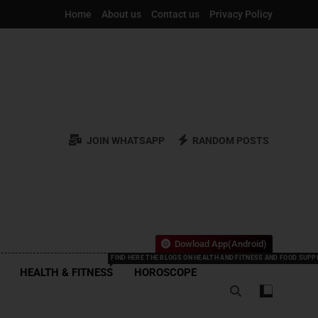
Home
About us
Contact us
Privacy Policy
JOIN WHATSAPP
RANDOM POSTS
Dowload App(Android)
FIND HERE THE BLOGS ON HEALTH AND FITNESS AND FOOD SUP
HEALTH & FITNESS
HOROSCOPE