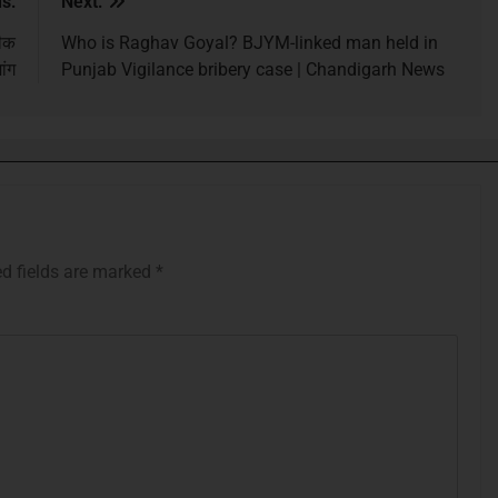
s:
Next:
ठीक
Who is Raghav Goyal? BJYM-linked man held in
ांग
Punjab Vigilance bribery case | Chandigarh News
ed fields are marked
*