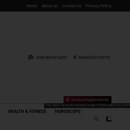
Home
About us
Contact us
Privacy Policy
JOIN WHATSAPP
RANDOM POSTS
Dowload App(Android)
FIND HERE THE BLOGS ON HEALTH AND FITNESS AND FOOD SUP
HEALTH & FITNESS
HOROSCOPE